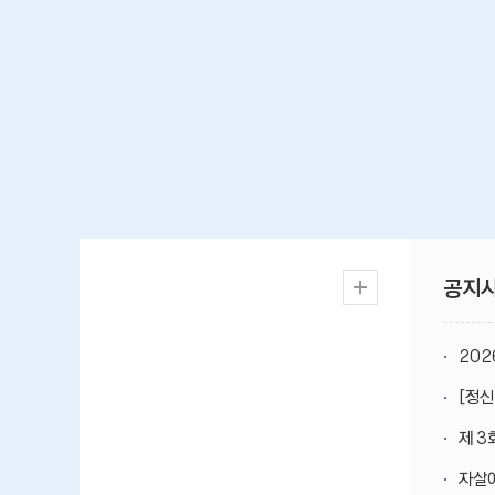
공지
202
[정신
제 3