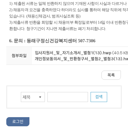
1)
제출된 서류는 일체 반환하지 않으며 기재된 사항이 사실과 다르거나
2)
채용자격 요건을 충족하였다 하더라도 심사를 통하여 해당 직위에 적
있습니다
. (
채용신체검사
,
범죄사실조회 등
)
3)
제출서류 반환을 희망할 시 채용여부 확정일로부터
14
일 이내 반환청
환합니다
.
청구기간이 지나면 제출서류는 폐기 처리합니다
.
6.
문의
:
동래구정신건강복지센터
507-7306
입사지원서_및_자기소개서_별첨1(13).hwp
(40.5 KB
첨부파일
개인정보동의서_및_반환청구서_별첨2_별첨3(13).h