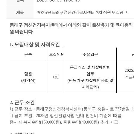
제목
2025년 동래구정신건강복지센터 2차 직원 모집공고
동래구 정신건강복지센터에서 아래와 같이 출산휴가 및 육아휴직 
원 바랍니다
.
1.
모집대상 및 자격요건
구분
모집인원
주요업무
응급개입 및 자살예방팀
2025.
팀원
업무
1
명
*
근
(
계약직
)
(
단독가구 자살예방사업 및
사례관리
)
2.
근무 조건
1)
근무 장소
:
동래구정신건강복지센터
(
동래구 충렬대로
237
번길
1
2)
급여 조건
: 2025
년 정신건강사업 안내 인건비 기준에 따름
.
종사자 복지수당
(150,000
원
),
위험수당
(40,000
원
)
추가 지급