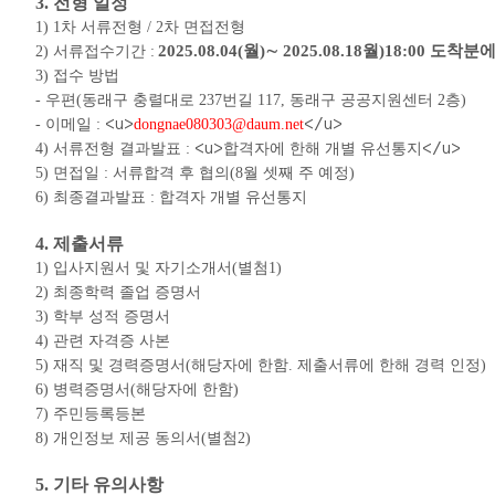
3.
전형 일정
1) 1
차 서류전형
/ 2
차 면접전형
2025.08.04(
월
)
∼
2025.08.18
월
)18:00
도착분에
2)
서류접수기간
:
3)
접수 방법
-
우편
(
동래구 충렬대로
237
번길
117,
동래구 공공지원센터
2
층
)
<u>
</u>
-
이메일
:
dongnae080303@daum.net
<u>
</u>
4)
서류전형 결과발표
:
합격자에 한해 개별 유선통지
5)
면접일
:
서류합격 후 협의
(8
월 셋째 주 예정
)
6)
최종결과발표
:
합격자 개별 유선통지
4.
제출서류
1)
입사지원서 및 자기소개서
(
별첨
1)
2)
최종학력 졸업 증명서
3)
학부 성적 증명서
4)
관련 자격증 사본
5)
재직 및 경력증명서
(
해당자에 한함
.
제출서류에 한해 경력 인정
)
6)
병력증명서
(
해당자에 한함
)
7)
주민등록등본
8)
개인정보 제공 동의서
(
별첨
2)
5.
기타 유의사항