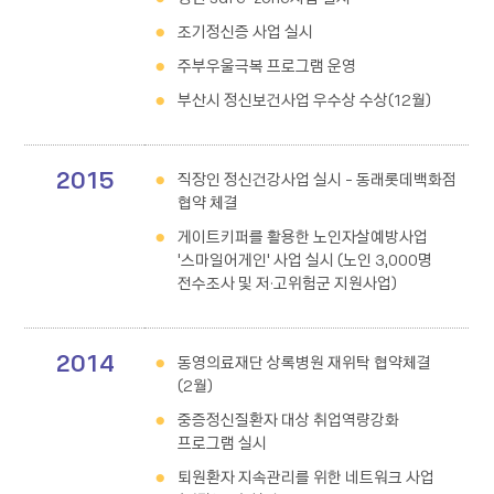
조기정신증 사업 실시
주부우울극복 프로그램 운영
부산시 정신보건사업 우수상 수상(12월)
2015
직장인 정신건강사업 실시 - 동래롯데백화점
협약 체결
게이트키퍼를 활용한 노인자살예방사업
'스마일어게인' 사업 실시 (노인 3,000명
전수조사 및 저·고위험군 지원사업)
2014
동영의료재단 상록병원 재위탁 협약체결
(2월)
중증정신질환자 대상 취업역량강화
프로그램 실시
퇴원환자 지속관리를 위한 네트워크 사업